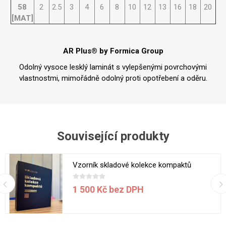
58
2
2.5
3
4
6
8
10
12
13
16
18
20
[MAT]
AR Plus® by Formica Group
Odolný vysoce lesklý laminát s vylepšenými povrchovými
vlastnostmi, mimořádně odolný proti opotřebení a oděru.
Související produkty
Vzorník skladové kolekce kompaktů
1 500 Kč bez DPH