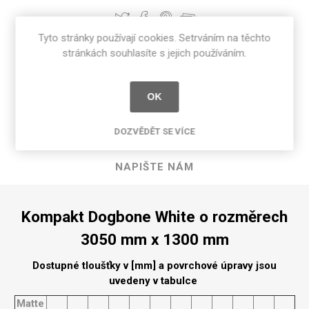
Tyto stránky používají cookies. Setrváním na těchto
stránkách souhlasíte s jejich používáním.
POPIS PRODUKTU
OK
SPECIFIKACE PRODUKTU
DOZVĚDĚT SE VÍCE
RECENZE
NAPIŠTE NÁM
Kompakt Dogbone White o rozměrech
3050 mm x 1300 mm
Dostupné tloušťky v [mm] a povrchové úpravy jsou
uvedeny v tabulce
Matte