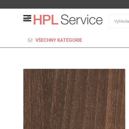
VŠECHNY KATEGORIE
MDF
Standard
Lehčené
S vysok
hustoto
Probarv