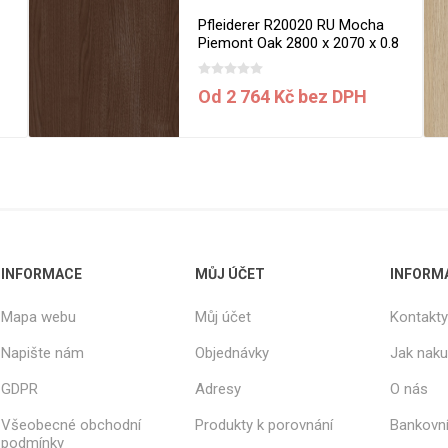
Rezign by
Planq
a
Pfleiderer R20020 RU Mocha
Piemont Oak 2800 x 2070 x 0.8
Valchromat
mm
Dekodur
Od 2 764 Kč bez DPH
Arpa Fenix
Viroc
Pollmeier
BauBuche
Oberflex
Thermax
INFORMACE
MŮJ ÚČET
INFORM
Unilin
Mapa webu
Můj účet
Kontakty
Napište nám
Objednávky
Jak nak
GDPR
Adresy
O nás
Všeobecné obchodní
Produkty k porovnání
Bankovní
podmínky