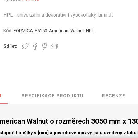
vé
HPL - univerzální a dekorativní vysokotlaký laminát
olné
m
Kód:
FORMICA-F5150-American-Walnut-HPL
m
ehydu
Sdílet:
ní
y
U
SPECIFIKACE PRODUKTU
RECENZE
AMINÁTY
HPL
PŘÍRODNÍ
RECYKLOVANÉ
NEHOŘLA
Uni barvy
Recyklovaný
Třída A
textil
merican Walnut o rozměrech 3050 mm x 1
Dřevodekory
Třída B
Recyklovaný
Fantazijní
plast
stupné tloušťky v [mm] a povrchové úpravy jsou uvedeny v tabu
dekory