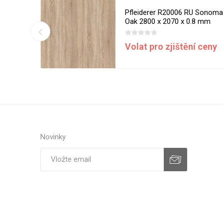
 Milano
Pfleiderer R20006 RU Sonom
8 mm
Oak 2800 x 2070 x 0.8 mm
DPH
Volat pro zjištění ceny
Novinky