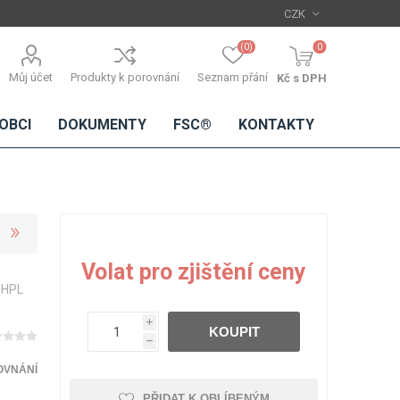
(0)
0
Můj účet
Produkty k porovnání
Seznam přání
Kč s DPH
OBCI
DOKUMENTY
FSC®
KONTAKTY
TŘÍSKOVÉ
DŘEVĚNÉ
IMITACE
DÝHY
Volat pro zjištění ceny
DESKY
BETONU
 HPL
Standardní
dýhy
i
KOUPIT
Lamináty s
h
dřevěnou
dýhou
OVNÁNÍ
PŘIDAT K OBLÍBENÝM