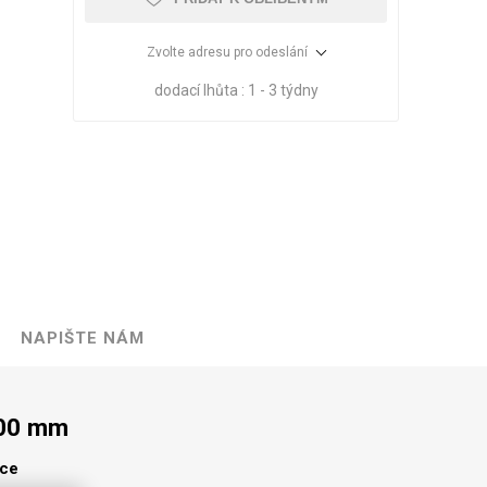
Zvolte adresu pro odeslání
dodací lhůta :
1 - 3 týdny
NAPIŠTE NÁM
VÉ
ABS
KAMENNÉ
OSTATNÍ
HRANY
DÝHY
Oleje Saicos
300 mm
Spojovací
materiál
lce