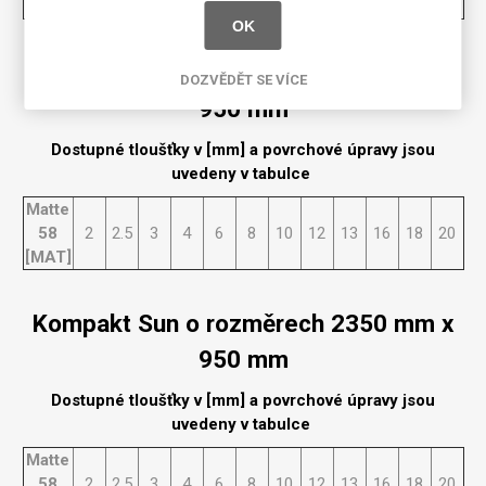
[MAT]
OK
Kompakt Sun o rozměrech 2150 mm x
DOZVĚDĚT SE VÍCE
950 mm
Dostupné tloušťky v [mm] a povrchové úpravy jsou
uvedeny v tabulce
Matte
58
2
2.5
3
4
6
8
10
12
13
16
18
20
[MAT]
Kompakt Sun o rozměrech 2350 mm x
950 mm
Dostupné tloušťky v [mm] a povrchové úpravy jsou
uvedeny v tabulce
Matte
58
2
2.5
3
4
6
8
10
12
13
16
18
20