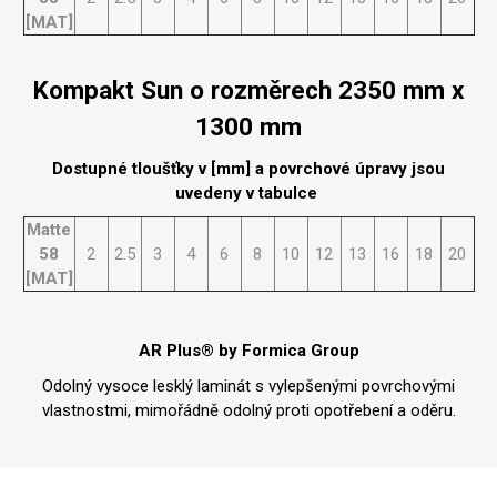
[MAT]
Kompakt Sun o rozměrech 2350 mm x
1300 mm
Dostupné tloušťky v [mm] a povrchové úpravy jsou
uvedeny v tabulce
Matte
58
2
2.5
3
4
6
8
10
12
13
16
18
20
[MAT]
AR Plus® by Formica Group
Odolný vysoce lesklý laminát s vylepšenými povrchovými
vlastnostmi, mimořádně odolný proti opotřebení a oděru.