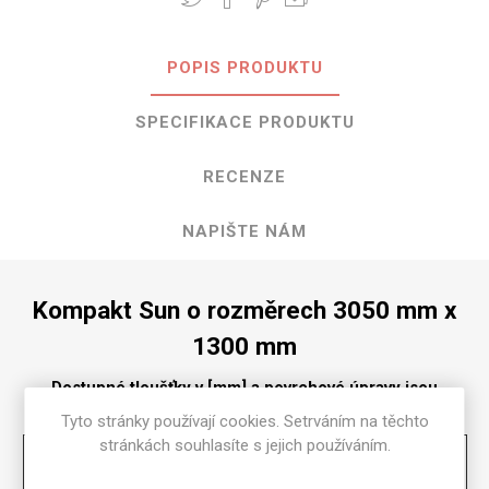
POPIS PRODUKTU
SPECIFIKACE PRODUKTU
RECENZE
NAPIŠTE NÁM
Kompakt Sun o rozměrech 3050 mm x
1300 mm
Dostupné tloušťky v [mm] a povrchové úpravy jsou
uvedeny v tabulce
Tyto stránky používají cookies. Setrváním na těchto
stránkách souhlasíte s jejich používáním.
Matte
58
2
2.5
3
4
6
8
10
12
13
16
18
20