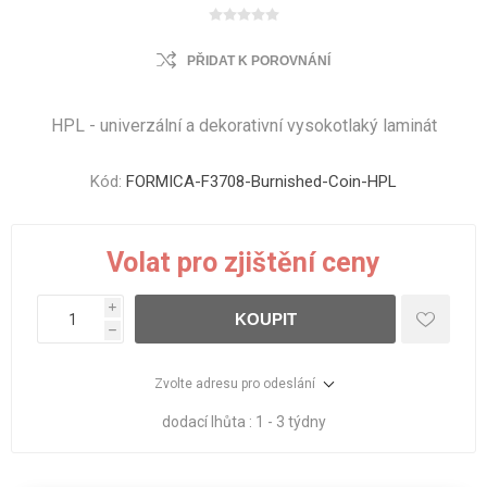
PŘIDAT K POROVNÁNÍ
HPL - univerzální a dekorativní vysokotlaký laminát
Kód:
FORMICA-F3708-Burnished-Coin-HPL
Volat pro zjištění ceny
i
KOUPIT
h
Zvolte adresu pro odeslání
dodací lhůta :
1 - 3 týdny