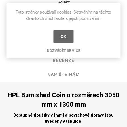
Sdílet:
Tyto stránky používají cookies. Setrváním na těchto
stránkách souhlasíte s jejich používáním.
POPIS PRODUKTU
OK
SPECIFIKACE PRODUKTU
DOZVĚDĚT SE VÍCE
RECENZE
NAPIŠTE NÁM
HPL Burnished Coin o rozměrech 3050
mm x 1300 mm
Dostupné tloušťky v [mm] a povrchové úpravy jsou
uvedeny v tabulce