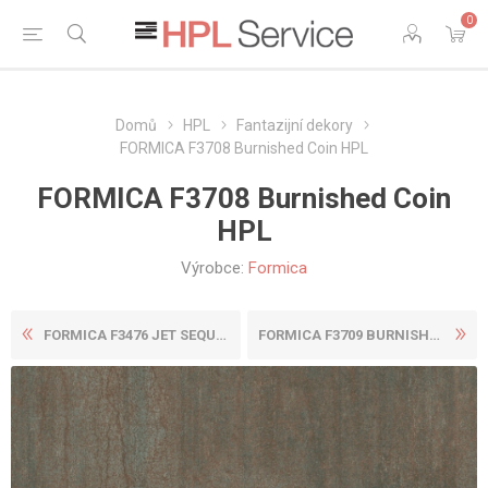
0
Domů
HPL
Fantazijní dekory
FORMICA F3708 Burnished Coin HPL
FORMICA F3708 Burnished Coin
HPL
Výrobce:
Formica
FORMICA F3476 JET SEQUOIA H...
FORMICA F3709 BURNISHED IRO...