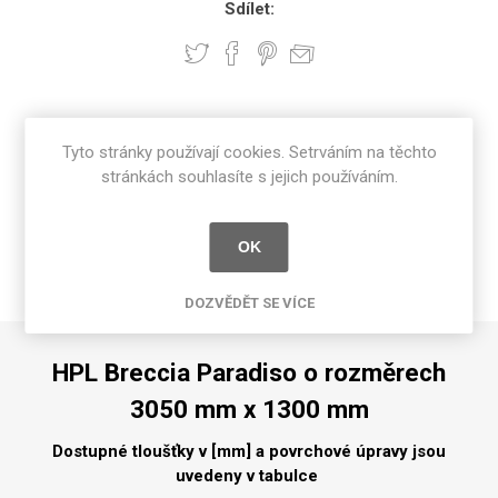
Sdílet:
POPIS PRODUKTU
Tyto stránky používají cookies. Setrváním na těchto
stránkách souhlasíte s jejich používáním.
SPECIFIKACE PRODUKTU
RECENZE
OK
NAPIŠTE NÁM
DOZVĚDĚT SE VÍCE
HPL Breccia Paradiso o rozměrech
3050 mm x 1300 mm
Dostupné tloušťky v [mm] a povrchové úpravy jsou
uvedeny v tabulce