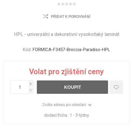
PŘIDAT K POROVNÁNÍ
HPL - univerzální a dekorativní vysokotlaký laminát
Kód:
FORMICA-F3457-Breccia-Paradiso-HPL
Volat pro zjištění ceny
i
KOUPIT
h
Zvolte adresu pro odeslání
dodací lhůta :
1 - 3 týdny