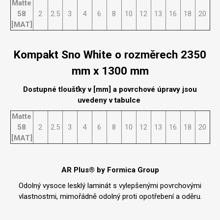
Matte
58
2
2.5
3
4
6
8
10
12
13
16
18
20
[MAT]
Kompakt Sno White o rozměrech 2350
mm x 1300 mm
Dostupné tloušťky v [mm] a povrchové úpravy jsou
uvedeny v tabulce
Matte
58
2
2.5
3
4
6
8
10
12
13
16
18
20
[MAT]
AR Plus® by Formica Group
Odolný vysoce lesklý laminát s vylepšenými povrchovými
vlastnostmi, mimořádně odolný proti opotřebení a oděru.