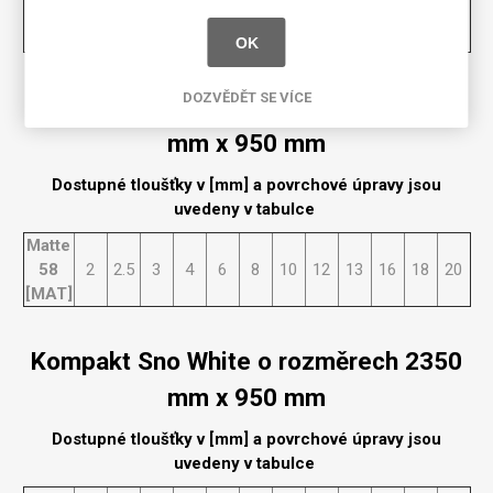
58
2
2.5
3
4
6
8
10
12
13
16
18
20
[MAT]
OK
DOZVĚDĚT SE VÍCE
Kompakt Sno White o rozměrech 2150
mm x 950 mm
Dostupné tloušťky v [mm] a povrchové úpravy jsou
uvedeny v tabulce
Matte
58
2
2.5
3
4
6
8
10
12
13
16
18
20
[MAT]
Kompakt Sno White o rozměrech 2350
mm x 950 mm
Dostupné tloušťky v [mm] a povrchové úpravy jsou
uvedeny v tabulce