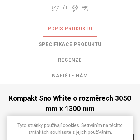
POPIS PRODUKTU
SPECIFIKACE PRODUKTU
RECENZE
NAPIŠTE NÁM
Kompakt Sno White o rozměrech 3050
mm x 1300 mm
Dostupné tloušťky v [mm] a povrchové úpravy jsou
Tyto stránky používají cookies. Setrváním na těchto
uvedeny v tabulce
stránkách souhlasíte s jejich používáním.
Matte