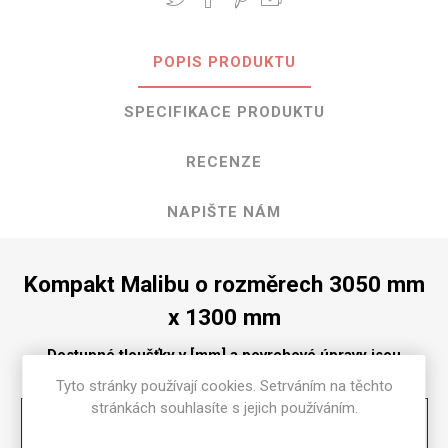
POPIS PRODUKTU
SPECIFIKACE PRODUKTU
RECENZE
NAPIŠTE NÁM
Kompakt Malibu o rozměrech 3050 mm
x 1300 mm
Dostupné tloušťky v [mm] a povrchové úpravy jsou
uvedeny v tabulce
Tyto stránky používají cookies. Setrváním na těchto
stránkách souhlasíte s jejich používáním.
Matte
58
2
2.5
3
4
6
8
10
12
13
16
18
20