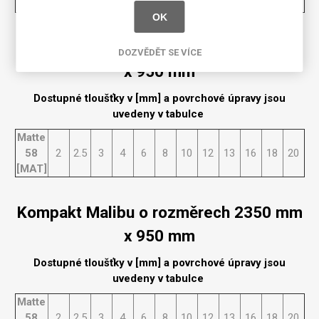
[MAT]
OK
Kompakt Malibu o rozměrech 2150 mm
DOZVĚDĚT SE VÍCE
x 950 mm
Dostupné tloušťky v [mm] a povrchové úpravy jsou
uvedeny v tabulce
Matte
58
2
2.5
3
4
6
8
10
12
13
16
18
20
[MAT]
Kompakt Malibu o rozměrech 2350 mm
x 950 mm
Dostupné tloušťky v [mm] a povrchové úpravy jsou
uvedeny v tabulce
Matte
58
2
2.5
3
4
6
8
10
12
13
16
18
20