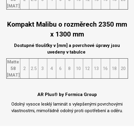
[MAT]
Kompakt Malibu o rozměrech 2350 mm
x 1300 mm
Dostupné tloušťky v [mm] a povrchové úpravy jsou
uvedeny v tabulce
Matte
58
2
2.5
3
4
6
8
10
12
13
16
18
20
[MAT]
AR Plus® by Formica Group
Odolný vysoce lesklý laminát s vylepšenými povrchovými
vlastnostmi, mimořádně odolný proti opotřebení a oděru.