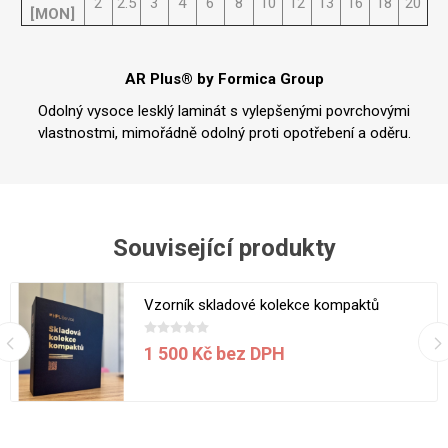
2
2.5
3
4
6
8
10
12
13
16
18
20
[MON]
AR Plus® by Formica Group
Odolný vysoce lesklý laminát s vylepšenými povrchovými
vlastnostmi, mimořádně odolný proti opotřebení a oděru.
Související produkty
Vzorník skladové kolekce kompaktů
1 500 Kč bez DPH