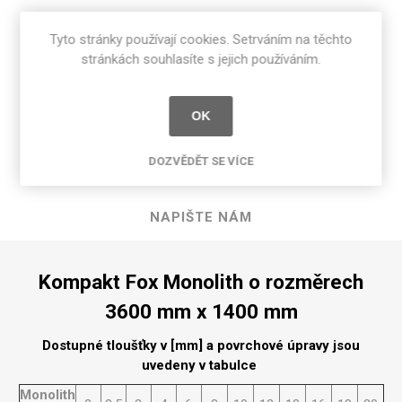
Tyto stránky používají cookies. Setrváním na těchto
stránkách souhlasíte s jejich používáním.
POPIS PRODUKTU
OK
SPECIFIKACE PRODUKTU
DOZVĚDĚT SE VÍCE
RECENZE
NAPIŠTE NÁM
Kompakt Fox Monolith o rozměrech
3600 mm x 1400 mm
Dostupné tloušťky v [mm] a povrchové úpravy jsou
uvedeny v tabulce
Monolith