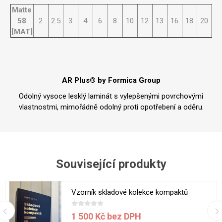
Matte
58
2
2.5
3
4
6
8
10
12
13
16
18
20
[MAT]
AR Plus® by Formica Group
Odolný vysoce lesklý laminát s vylepšenými povrchovými
vlastnostmi, mimořádně odolný proti opotřebení a oděru.
Související produkty
Vzorník skladové kolekce kompaktů
1 500 Kč bez DPH