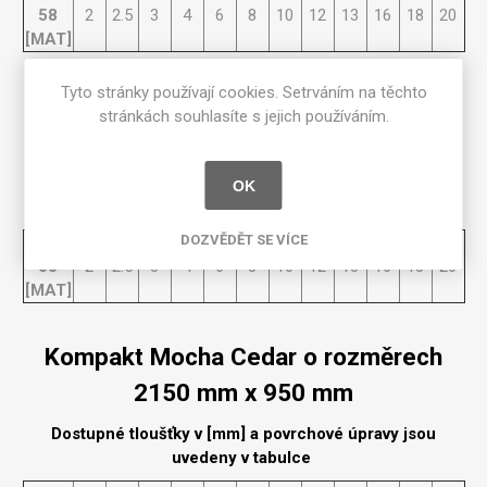
58
2
2.5
3
4
6
8
10
12
13
16
18
20
[MAT]
Tyto stránky používají cookies. Setrváním na těchto
Kompakt Mocha Cedar o rozměrech
stránkách souhlasíte s jejich používáním.
3660 mm x 1525 mm
Dostupné tloušťky v [mm] a povrchové úpravy jsou
OK
uvedeny v tabulce
DOZVĚDĚT SE VÍCE
Matte
58
2
2.5
3
4
6
8
10
12
13
16
18
20
[MAT]
Kompakt Mocha Cedar o rozměrech
2150 mm x 950 mm
Dostupné tloušťky v [mm] a povrchové úpravy jsou
uvedeny v tabulce