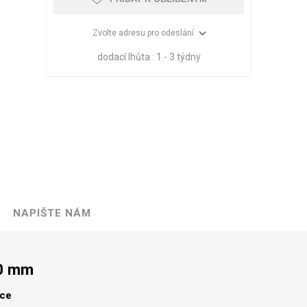
Zvolte adresu pro odeslání
dodací lhůta :
1 - 3 týdny
NAPIŠTE NÁM
VÉ
ABS
KAMENNÉ
OSTATNÍ
HRANY
DÝHY
Oleje Saicos
00 mm
Spojovací
materiál
lce