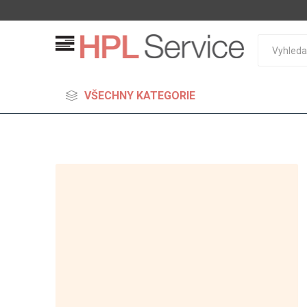
VŠECHNY KATEGORIE
MDF
Standard
Lehčené
S vysok
hustoto
Probarv