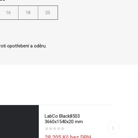
16
18
20
oti opotřebení a oděru.
LabCo Black8503
3660x1540x20 mm
28 205 Kč bez DPH