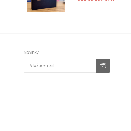
H
Novinky