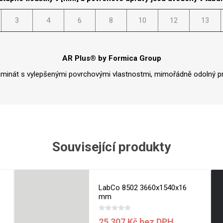
Rezign by
Planq
3
4
6
8
10
12
13
Valchromat
Dekodur
Arpa Fenix
AR Plus® by Formica Group
Viroc
aminát s vylepšenými povrchovými vlastnostmi, mimořádně odolný pr
Pollmeier
BauBuche
Oberflex
Thermax
Související produkty
Unilin
LabCo 8502 3660x1540x16
mm
25 307 Kč bez DPH