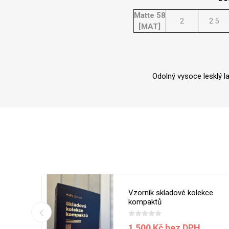
Matte 58
2
2.5
[MAT]
Odolný vysoce lesklý l
 5050 MT
Vzorník skladové kolekce
ílá
kompaktů
1 500 Kč bez DPH