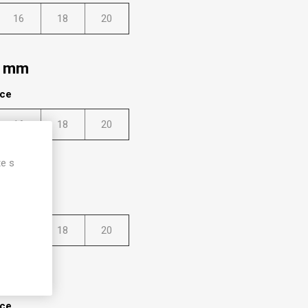
16
18
20
0 mm
lce
16
18
20
te s
0 mm
lce
16
18
20
00 mm
lce