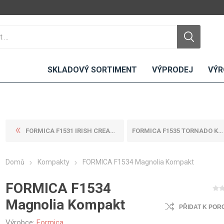
SKLADOVÝ SORTIMENT
VÝPRODEJ
VÝR
FORMICA F1531 IRISH CREAM K...
FORMICA F1535 TORNADO KOMPA...
DTD
LAMINO
KOMPAKTY
CEMENTO
DESKY
Domů
Kompakty
FORMICA F1534 Magnolia Kompakt
ní
Standardní
Uni barvy
Interiérové
Nehořlavé
Dřevodekory
Exteriérové
FORMICA F1534
ou
Vlhkuodolné
Fantazijní
Laboratorní
Magnolia Kompakt
u
dekory
PŘIDAT K POR
MDF
ené
Bezotiskové
kompakt
Výrobce:
Formica