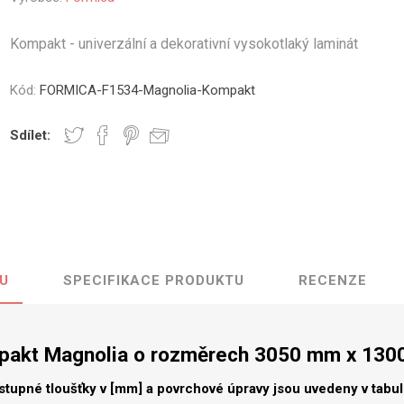
vé
Kompakt - univerzální a dekorativní vysokotlaký laminát
olné
m
Kód:
FORMICA-F1534-Magnolia-Kompakt
m
ehydu
Sdílet:
ní
y
U
SPECIFIKACE PRODUKTU
RECENZE
AMINÁTY
HPL
PŘÍRODNÍ
RECYKLOVANÉ
NEHOŘLA
Uni barvy
Recyklovaný
Třída A
textil
akt Magnolia o rozměrech 3050 mm x 13
Dřevodekory
Třída B
Recyklovaný
Fantazijní
plast
stupné tloušťky v [mm] a povrchové úpravy jsou uvedeny v tabu
dekory