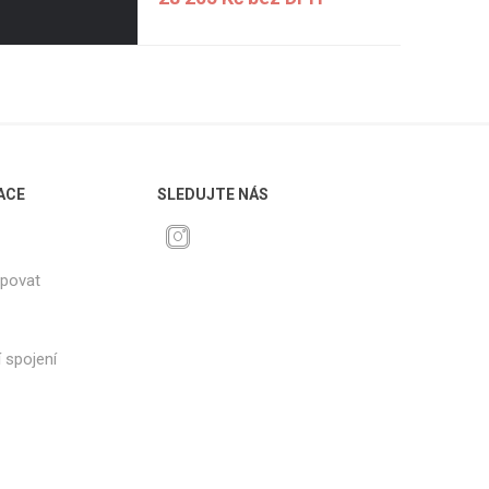
ACE
SLEDUJTE NÁS
upovat
 spojení