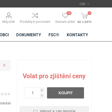
(0)
0
Můj účet
Produkty k porovnání
Seznam přání
Kč s DPH
OBCI
DOKUMENTY
FSC®
KONTAKTY
TŘÍSKOVÉ
DŘEVĚNÉ
IMITACE
DÝHY
Volat pro zjištění ceny
DESKY
BETONU
Standardní
dýhy
i
KOUPIT
Lamináty s
h
dřevěnou
dýhou
OVNÁNÍ
PŘIDAT K OBLÍBENÝM