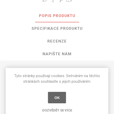
POPIS PRODUKTU
SPECIFIKACE PRODUKTU
RECENZE
NAPIŠTE NÁM
HPL Iris o rozměrech 3050 mm x 1300
Tyto stránky používají cookies. Setrváním na těchto
mm
stránkách souhlasíte s jejich používáním.
Dostupné tloušťky v [mm] a povrchové úpravy jsou
uvedeny v tabulce
OK
Matte 58 [MAT]
0.7
DOZVĚDĚT SE VÍCE