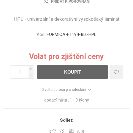
PŘIDAT K POROVNÁNÍ
HPL - univerzální a dekorativní vysokotlaký laminát
Kód:
FORMICA-F1194-Iris-HPL
Volat pro zjištění ceny
i
KOUPIT
h
Zvolte adresu pro odeslání
dodací lhůta :
1 - 3 týdny
Sdílet: