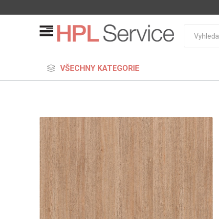
VŠECHNY KATEGORIE
MDF
Standard
Lehčené
S vysok
hustoto
Probarv