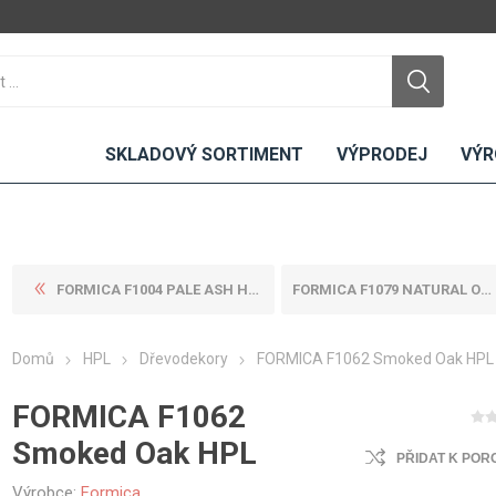
SKLADOVÝ SORTIMENT
VÝPRODEJ
VÝR
FORMICA F1004 PALE ASH HPL
FORMICA F1079 NATURAL OAK H...
DTD
LAMINO
KOMPAKTY
CEMENTO
DESKY
Domů
HPL
Dřevodekory
FORMICA F1062 Smoked Oak HPL
ní
Standardní
Uni barvy
Interiérové
Nehořlavé
Dřevodekory
Exteriérové
FORMICA F1062
ou
Vlhkuodolné
Fantazijní
Laboratorní
Smoked Oak HPL
u
dekory
PŘIDAT K POR
MDF
ené
Bezotiskové
kompakt
Výrobce:
Formica