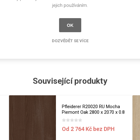
cké
Natural [NAT]
0.7
jejich používáním.
Kovolamináty
Probarvené
kové
AR Plus® by Formica Group
OK
Bezotiskové
roti
aminát s vylepšenými povrchovými vlastnostmi, mimořádně odolný pr
ání
Protitažné
DOZVĚDĚT SE VÍCE
Lamináty s
ekologickou
pryskyřicí
Lamináty s
recyklovanou
Související produkty
kůží
a
Pfleiderer R20020 RU Mocha
Piemont Oak 2800 x 2070 x 0.8
mm
DEJ
FSC®
DOKUMENTY
Od 2 764 Kč bez DPH
imi-beton