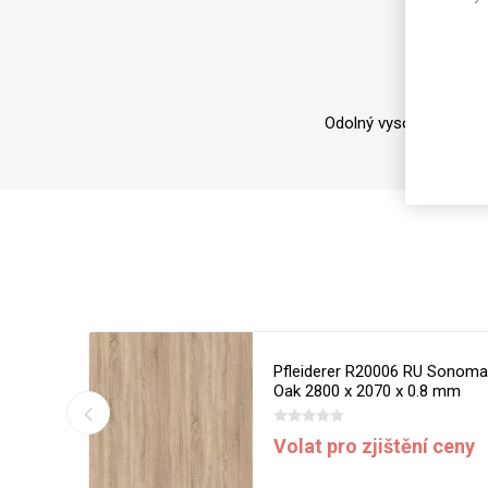
Magneti
Reliéfní
Bezotis
Odolné p
Odolný vysoce lesklý l
poškráb
 Milano
Pfleiderer R20006 RU Sonom
8 mm
Oak 2800 x 2070 x 0.8 mm
VÝPRO
DPH
Volat pro zjištění ceny