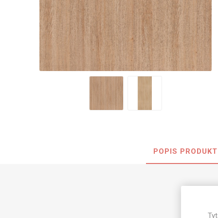
Nehořla
Vlhkuod
S nízký
obsahe
formald
K laková
MDF
kompakt
POPIS PRODUKT
KOVOL
Měděné
HPL
Brus
Zrcadlo
Do
Tyt