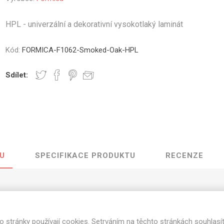
vé
HPL - univerzální a dekorativní vysokotlaký laminát
olné
m
Kód:
FORMICA-F1062-Smoked-Oak-HPL
m
ehydu
Sdílet:
ní
y
U
SPECIFIKACE PRODUKTU
RECENZE
AMINÁTY
HPL
PŘÍRODNÍ
RECYKLOVANÉ
NEHOŘLA
Uni barvy
Recyklovaný
Třída A
textil
 Smoked Oak o rozměrech 3050 mm x 130
Dřevodekory
Třída B
Recyklovaný
Fantazijní
plast
stupné tloušťky v [mm] a povrchové úpravy jsou uvedeny v tabu
o stránky používají cookies. Setrváním na těchto stránkách souhlasí
dekory