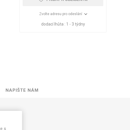
Zvolte adresu pro odeslání
dodací lhůta :
1 - 3 týdny
NAPIŠTE NÁM
VÉ
ABS
KAMENNÉ
OSTATNÍ
HRANY
DÝHY
Oleje Saicos
0 mm
Spojovací
materiál
lce
te s