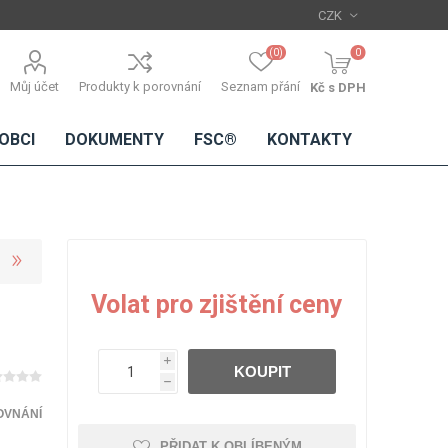
(0)
0
Můj účet
Produkty k porovnání
Seznam přání
Kč s DPH
OBCI
DOKUMENTY
FSC®
KONTAKTY
TŘÍSKOVÉ
DŘEVĚNÉ
IMITACE
DÝHY
Volat pro zjištění ceny
DESKY
BETONU
Standardní
dýhy
i
KOUPIT
Lamináty s
h
dřevěnou
dýhou
OVNÁNÍ
PŘIDAT K OBLÍBENÝM