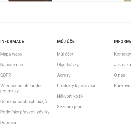
Rezign by
Planq
Valchromat
Dekodur
Arpa Fenix
INFORMACE
MŮJ ÚČET
INFORM
Viroc
Pollmeier
Mapa webu
Můj účet
Kontakty
BauBuche
Napište nám
Objednávky
Jak nak
Oberflex
GDPR
Adresy
O nás
Thermax
Unilin
Všeobecné obchodní
Produkty k porovnání
Bankovní
podmínky
Nákupní košík
Ochrana osobních údajů
Seznam přání
Podmínky převzetí zásilky
Doprava