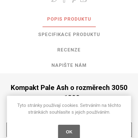
POPIS PRODUKTU
SPECIFIKACE PRODUKTU
RECENZE
NAPIŠTE NÁM
Kompakt Pale Ash o rozměrech 3050
mm x 1300 mm
Tyto stránky používají cookies. Setrváním na těchto
Dostupné tloušťky v [mm] a povrchové úpravy jsou
stránkách souhlasíte s jejich používáním.
uvedeny v tabulce
Natural
2
2.5
3
4
6
8
10
12
13
16
18
20
OK
[NAT]