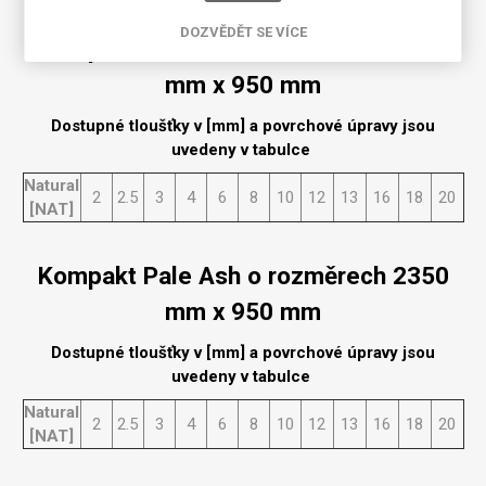
DOZVĚDĚT SE VÍCE
Kompakt Pale Ash o rozměrech 2150
mm x 950 mm
Dostupné tloušťky v [mm] a povrchové úpravy jsou
uvedeny v tabulce
Natural
2
2.5
3
4
6
8
10
12
13
16
18
20
[NAT]
Kompakt Pale Ash o rozměrech 2350
mm x 950 mm
Dostupné tloušťky v [mm] a povrchové úpravy jsou
uvedeny v tabulce
Natural
2
2.5
3
4
6
8
10
12
13
16
18
20
[NAT]