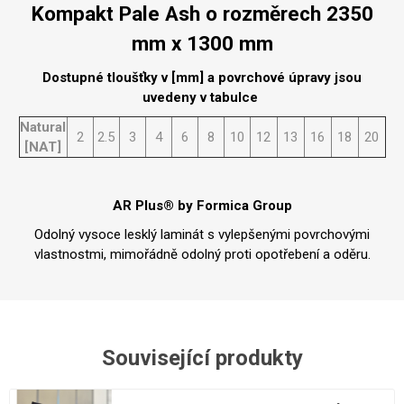
Kompakt Pale Ash o rozměrech 2350
mm x 1300 mm
Dostupné tloušťky v [mm] a povrchové úpravy jsou
uvedeny v tabulce
Natural
2
2.5
3
4
6
8
10
12
13
16
18
20
[NAT]
AR Plus® by Formica Group
Odolný vysoce lesklý laminát s vylepšenými povrchovými
vlastnostmi, mimořádně odolný proti opotřebení a oděru.
Související produkty