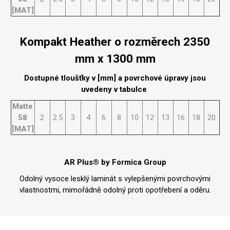
[MAT]
Kompakt Heather o rozměrech 2350
mm x 1300 mm
Dostupné tloušťky v [mm] a povrchové úpravy jsou
uvedeny v tabulce
Matte
58
2
2.5
3
4
6
8
10
12
13
16
18
20
[MAT]
AR Plus® by Formica Group
Odolný vysoce lesklý laminát s vylepšenými povrchovými
vlastnostmi, mimořádně odolný proti opotřebení a oděru.