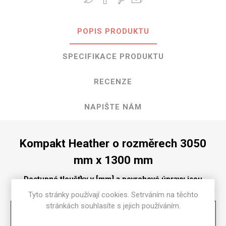
POPIS PRODUKTU
SPECIFIKACE PRODUKTU
RECENZE
NAPIŠTE NÁM
Kompakt Heather o rozměrech 3050
mm x 1300 mm
Dostupné tloušťky v [mm] a povrchové úpravy jsou
uvedeny v tabulce
Tyto stránky používají cookies. Setrváním na těchto
stránkách souhlasíte s jejich používáním.
Matte
58
2
2.5
3
4
6
8
10
12
13
16
18
20