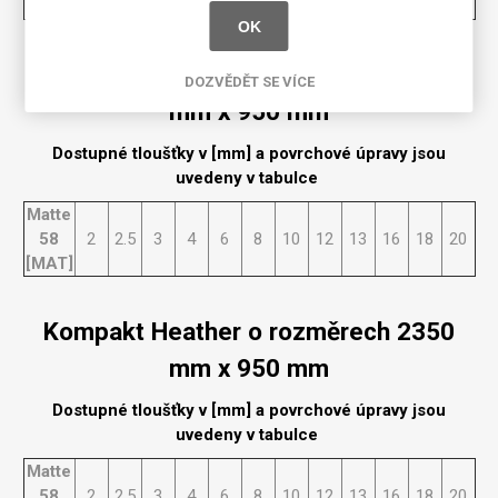
[MAT]
OK
Kompakt Heather o rozměrech 2150
DOZVĚDĚT SE VÍCE
mm x 950 mm
Dostupné tloušťky v [mm] a povrchové úpravy jsou
uvedeny v tabulce
Matte
58
2
2.5
3
4
6
8
10
12
13
16
18
20
[MAT]
Kompakt Heather o rozměrech 2350
mm x 950 mm
Dostupné tloušťky v [mm] a povrchové úpravy jsou
uvedeny v tabulce
Matte
58
2
2.5
3
4
6
8
10
12
13
16
18
20