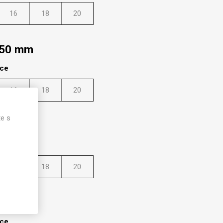
16
18
20
950 mm
lce
16
18
20
te s
950 mm
lce
16
18
20
1300 mm
lce