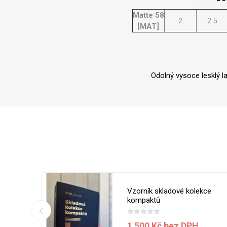
Matte 58
2
2.5
[MAT]
Odolný vysoce lesklý l
 5050 MT
Vzorník skladové kolekce
ílá
kompaktů
1 500 Kč bez DPH