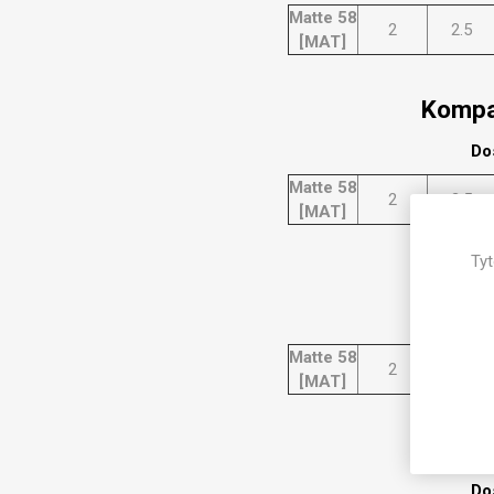
Magneti
Matte 58
2
2.5
[MAT]
Reliéfní
Bezotis
Kompa
Odolné p
poškráb
Do
Matte 58
2
2.5
[MAT]
Tyt
Kompa
Do
Matte 58
2
2.5
[MAT]
VÝPRO
Kompak
Do