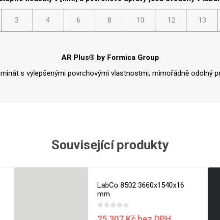
Rezign by
Planq
3
4
6
8
10
12
13
Valchromat
Dekodur
Arpa Fenix
AR Plus® by Formica Group
Viroc
aminát s vylepšenými povrchovými vlastnostmi, mimořádně odolný pr
Pollmeier
BauBuche
Oberflex
Thermax
Související produkty
Unilin
LabCo 8502 3660x1540x16
mm
25 307 Kč bez DPH