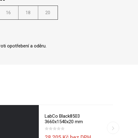
16
18
20
oti opotřebení a oděru.
LabCo Black8503
3660x1540x20 mm
28 205 Kč bez DPH