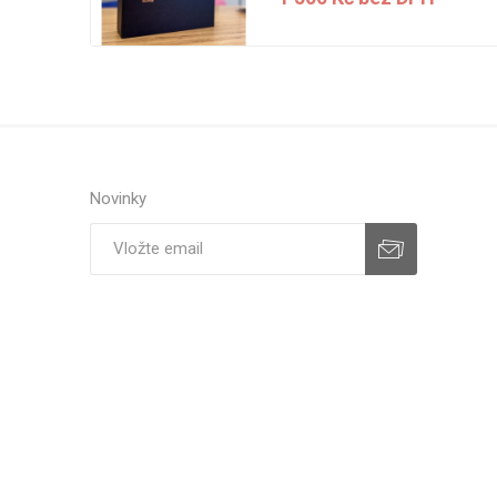
H
Novinky