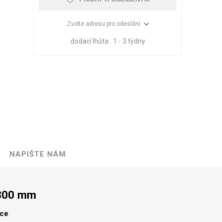
Zvolte adresu pro odeslání
dodací lhůta :
1 - 3 týdny
NAPIŠTE NÁM
VÉ
ABS
KAMENNÉ
OSTATNÍ
HRANY
DÝHY
Oleje Saicos
1300 mm
Spojovací
materiál
lce