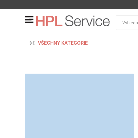
VŠECHNY KATEGORIE
MDF
Standard
Lehčené
S vysok
hustoto
Probarv