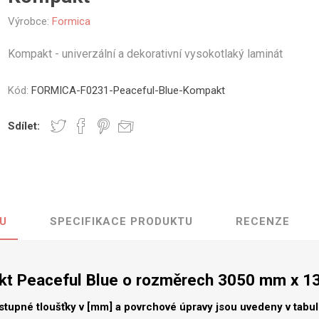
vé
Výrobce:
Formica
olné
Kompakt - univerzální a dekorativní vysokotlaký laminát
m
m
ehydu
Kód:
FORMICA-F0231-Peaceful-Blue-Kompakt
ní
Sdílet:
y
U
SPECIFIKACE PRODUKTU
RECENZE
AMINÁTY
HPL
PŘÍRODNÍ
RECYKLOVANÉ
NEHOŘLA
Uni barvy
Recyklovaný
Třída A
textil
t Peaceful Blue o rozměrech 3050 mm x 
Dřevodekory
Třída B
Recyklovaný
Fantazijní
plast
stupné tloušťky v [mm] a povrchové úpravy jsou uvedeny v tabu
dekory