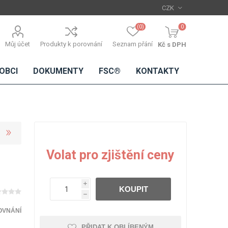
(0)
0
Můj účet
Produkty k porovnání
Seznam přání
Kč s DPH
OBCI
DOKUMENTY
FSC®
KONTAKTY
TŘÍSKOVÉ
DŘEVĚNÉ
IMITACE
DÝHY
Volat pro zjištění ceny
DESKY
BETONU
Standardní
dýhy
i
KOUPIT
Lamináty s
h
dřevěnou
dýhou
OVNÁNÍ
PŘIDAT K OBLÍBENÝM