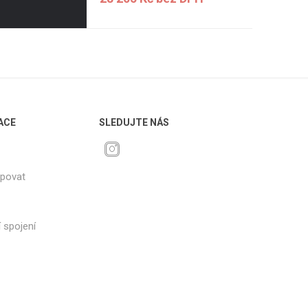
ACE
SLEDUJTE NÁS
upovat
 spojení