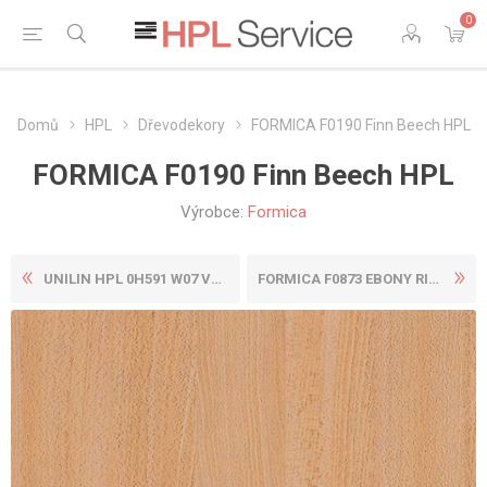
0
Domů
HPL
Dřevodekory
FORMICA F0190 Finn Beech HPL
FORMICA F0190 Finn Beech HPL
Výrobce:
Formica
UNILIN HPL 0H591 W07 VALLEY...
FORMICA F0873 EBONY RIBBONW...