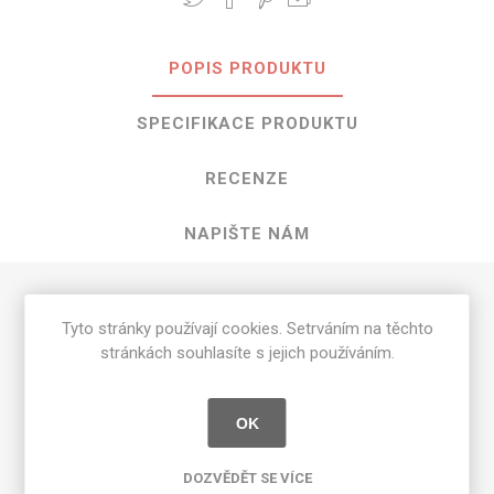
POPIS PRODUKTU
SPECIFIKACE PRODUKTU
RECENZE
NAPIŠTE NÁM
HPL Finn Beech o rozměrech 3050 mm
Tyto stránky používají cookies. Setrváním na těchto
x 1300 mm
stránkách souhlasíte s jejich používáním.
Dostupné tloušťky v [mm] a povrchové úpravy jsou
uvedeny v tabulce
OK
Matte 58 [MAT]
0.7
DOZVĚDĚT SE VÍCE