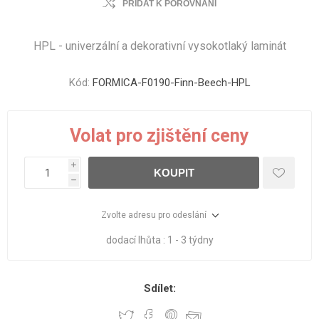
PŘIDAT K POROVNÁNÍ
HPL - univerzální a dekorativní vysokotlaký laminát
Kód:
FORMICA-F0190-Finn-Beech-HPL
Volat pro zjištění ceny
i
KOUPIT
h
Zvolte adresu pro odeslání
dodací lhůta :
1 - 3 týdny
Sdílet: