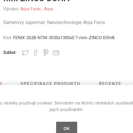
vé
Výrobci:
Arpa Fenix
,
Arpa
olné
Sametový supermat. Nanotechnologie Arpa Fenix.
m
m
ehydu
Kód:
FENIX-2628-NTM-3050x1300x0.7-mm-ZINCO DOHA
ní
Sdílet:
y
U
SPECIFIKACE PRODUKTU
RECENZE
AMINÁTY
HPL
PŘÍRODNÍ
RECYKLOVANÉ
NEHOŘLA
o stránky používají cookies. Setrváním na těchto stránkách souhlasí
Uni barvy
Recyklovaný
Třída A
jejich používáním.
Zinco Doha
textil
Dřevodekory
Třída B
Recyklovaný
Fantazijní
plast
OK
dekory