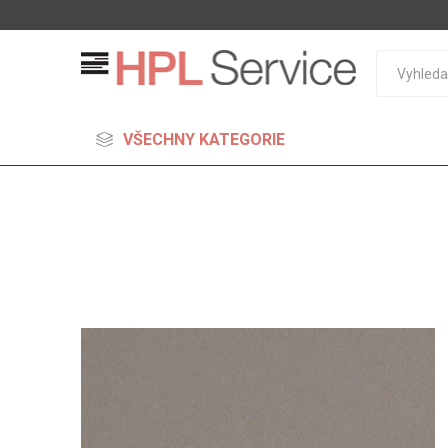
VŠECHNY KATEGORIE
MDF
Standard
Lehčené
S vysok
hustoto
Probarv