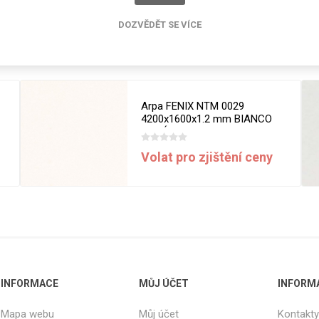
cké
Kovolamináty
DOZVĚDĚT SE VÍCE
Probarvené
Související produkty
kové
Bezotiskové
roti
ání
Protitažné
Arpa FENIX NTM 0029
Lamináty s
4200x1600x1.2 mm BIANCO
ekologickou
MALÉ
pryskyřicí
Volat pro zjištění ceny
Lamináty s
recyklovanou
kůží
DEJ
FSC®
DOKUMENTY
INFORMACE
MŮJ ÚČET
INFORM
imi-beton
Mapa webu
Můj účet
Kontakty