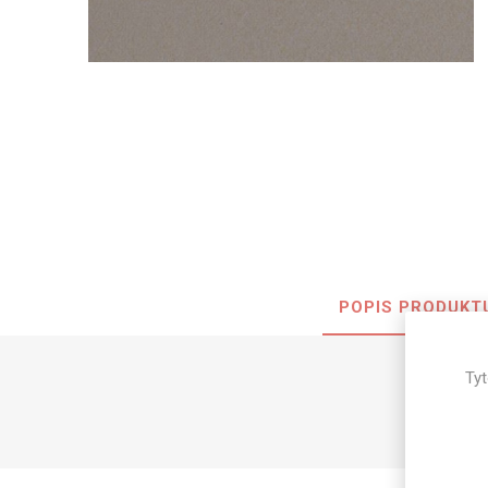
Nehořla
Vlhkuod
S nízký
obsahe
formald
K laková
MDF
kompakt
POPIS PRODUKT
KOVOL
Tyt
Měděné
Brus
Zrcadlo