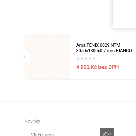
Magneti
Reliéfní
Bezotis
Odolné p
poškráb
50 x 1270
Arpa FENIX 0029 NTM
3050x1300x0.7 mm BIANCO
MALÉ
í ceny
4 902 Kč bez DPH
VÝPRO
Novinky