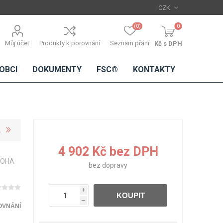
(0)
0
Můj účet
Produkty k porovnání
Seznam přání
Kč s DPH
OBCI
DOKUMENTY
FSC®
KONTAKTY
TŘÍSKOVÉ
DŘEVĚNÉ
IMITACE
DÝHY
4 902 Kč bez DPH
DESKY
BETONU
DOHA
Standardní
bez
dopravy
dýhy
Lamináty s
i
KOUPIT
dřevěnou
h
dýhou
OVNÁNÍ