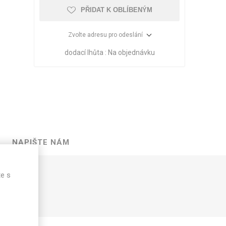
PŘIDAT K OBLÍBENÝM
Zvolte adresu pro odeslání
dodací lhůta :
Na objednávku
NAPIŠTE NÁM
VÉ
ABS
KAMENNÉ
OSTATNÍ
te s
HRANY
DÝHY
Oleje Saicos
Spojovací
materiál