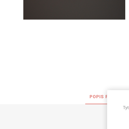
Nehořla
Vlhkuod
S nízký
obsahe
formald
K laková
MDF
kompakt
KOVOL
POPIS PRODUKT
Měděné
Tyt
Brus
Zrcadlo