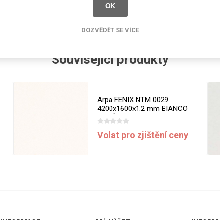
cké
OK
Kovolamináty
Probarvené
DOZVĚDĚT SE VÍCE
kové
Bezotiskové
roti
Související produkty
ání
Protitažné
Lamináty s
ekologickou
pryskyřicí
Arpa FENIX NTM 0029
4200x1600x1.2 mm BIANCO
Lamináty s
MALÉ
recyklovanou
kůží
Volat pro zjištění ceny
DEJ
FSC®
DOKUMENTY
imi-beton