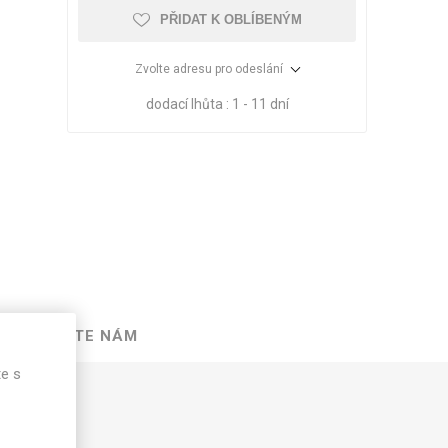
PŘIDAT K OBLÍBENÝM
Zvolte adresu pro odeslání
dodací lhůta :
1 - 11 dní
VÉ
ABS
KAMENNÉ
OSTATNÍ
NAPIŠTE NÁM
HRANY
DÝHY
Oleje Saicos
te s
Spojovací
materiál