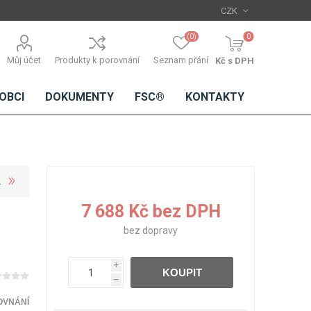
(0)
0
Můj účet
Produkty k porovnání
Seznam přání
Kč s DPH
OBCI
DOKUMENTY
FSC®
KONTAKTY
TŘÍSKOVÉ
DŘEVĚNÉ
IMITACE
DÝHY
7 688 Kč bez DPH
DESKY
BETONU
Standardní
bez
dopravy
dýhy
Lamináty s
i
KOUPIT
dřevěnou
h
dýhou
OVNÁNÍ