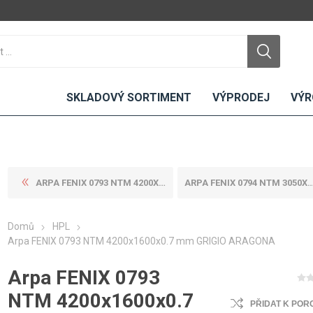
SKLADOVÝ SORTIMENT
VÝPRODEJ
VÝR
ARPA FENIX 0793 NTM 4200X13...
ARPA FENIX 0794 NTM 3050X13...
DTD
LAMINO
KOMPAKTY
CEMENTO
DESKY
Domů
HPL
ní
Standardní
Uni barvy
Interiérové
Arpa FENIX 0793 NTM 4200x1600x0.7 mm GRIGIO ARAGONA
Nehořlavé
Dřevodekory
Exteriérové
Arpa FENIX 0793
ou
Vlhkuodolné
Fantazijní
Laboratorní
u
dekory
MDF
NTM 4200x1600x0.7
PŘIDAT K POR
ené
Bezotiskové
kompakt