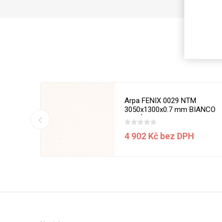
Magneti
Reliéfní
Bezotis
Odolné p
poškráb
50 x 1270
Arpa FENIX 0029 NTM
3050x1300x0.7 mm BIANCO
MALÉ
í ceny
4 902 Kč bez DPH
VÝPRO