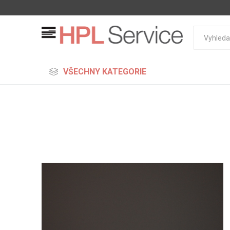
VŠECHNY KATEGORIE
MDF
Standard
Lehčené
S vysok
hustoto
Probarv