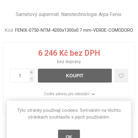
Sametový supermat. Nanotechnologie Arpa Fenix.
Kód:
FENIX-0750-NTM-4200x1300x0.7 mm-VERDE-COMODORO
6 246 Kč bez DPH
bez
dopravy
i
KOUPIT
h
Zvolte adresu pro odeslání
dodací lhůta :
1 - 11 dní
Tyto stránky používají cookies. Setrváním na těchto
stránkách souhlasíte s jejich používáním.
Sdílet:
OK